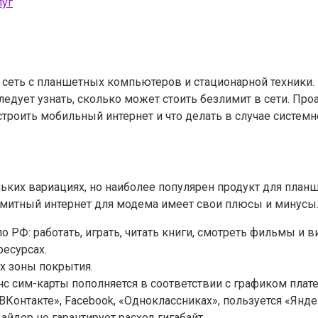
луг
 сеть с планшетных компьютеров и стационарной техники.
ледует узнать, сколько может стоить безлимит в сети. Пр
строить мобильный интернет и что делать в случае систем
ких вариациях, но наиболее популярен продукт для планш
лимитный интернет для модема имеет свои плюсы и минусы
 РФ: работать, играть, читать книги, смотреть фильмы и 
ресурсах.
ах зоны покрытия.
нс сим-карты пополняется в соответствии с графиком плат
«ВКонтакте», Facebook, «Одноклассниках», пользуется «Янд
айдер не гарантирует расход гигабайт.