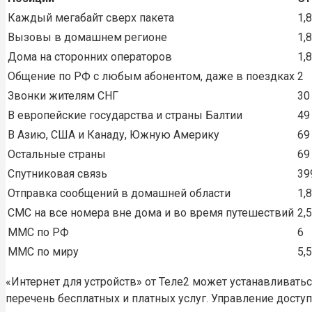
Каждый мегабайт сверх пакета
1,
Вызовы в домашнем регионе
1,
Дома на сторонних операторов
1,
Общение по РФ с любым абонентом, даже в поездках
2
Звонки жителям СНГ
30
В европейские государства и страны Балтии
49
В Азию, США и Канаду, Южную Америку
69
Остальные страны
69
Спутниковая связь
39
Отправка сообщений в домашней области
1,
СМС на все номера вне дома и во время путешествий
2,
ММС по РФ
6
ММС по миру
5,
«Интернет для устройств» от Теле2 может устанавливатьс
перечень бесплатных и платных услуг. Управление досту