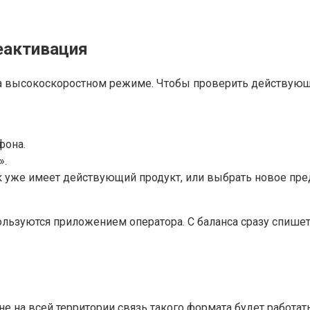
еактивация
а высокоскоростном режиме. Чтобы проверить действующи
фона.
».
к уже имеет действующий продукт, или выбрать новое пре
ользуются приложением оператора. С баланса сразу спишет
не на всей территории связь такого формата будет работ