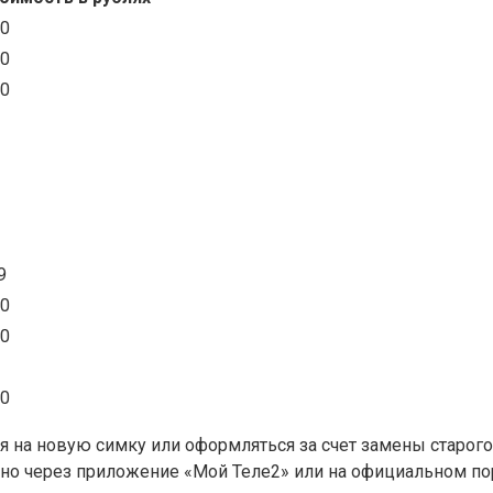
80
80
80
9
80
50
50
я на новую симку или оформляться за счет замены старого
пно через приложение «Мой Теле2» или на официальном пор