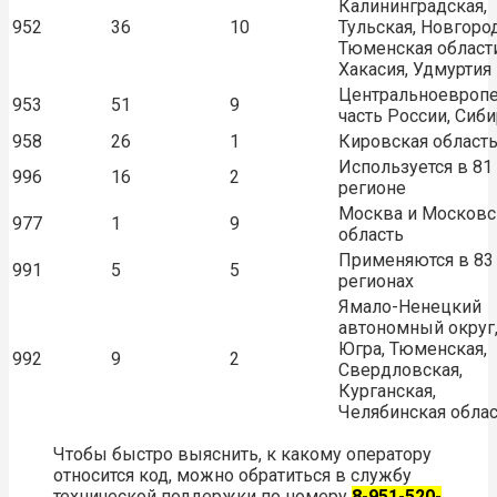
Калининградская,
952
36
10
Тульская, Новгоро
Тюменская области
Хакасия, Удмуртия
Центральноевропе
953
51
9
часть России, Сиб
958
26
1
Кировская област
Используется в 81
996
16
2
регионе
Москва и Московс
977
1
9
область
Применяются в 83
991
5
5
регионах
Ямало-Ненецкий
автономный округ
Югра, Тюменская,
992
9
2
Свердловская,
Курганская,
Челябинская обла
Чтобы быстро выяснить, к какому оператору
относится код, можно обратиться в службу
технической поддержки по номеру
8-951-520-