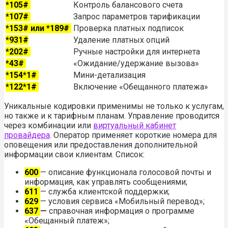
*105#
Контроль балансового счета
*107#
Запрос параметров тарификации
*153# или *189#
Проверка платных подписок
*931#
Удаление платных опций
*202#
Ручные настройки для интернета
*43#
«Ожидание/удержание вызова»
*154*1#
Мини-детализация
*122*1#
Включение «Обещанного платежа»
Уникальные кодировки применимы не только к услугам,
но также и к тарифным планам. Управление проводится
через комбинации или
виртуальный кабинет
провайдера
. Оператор применяет короткие номера для
оповещения или предоставления дополнительной
информации свои клиентам. Список:
600
— описание функционала голосовой почты и
информация, как управлять сообщениями;
611
— служба клиентской поддержки;
629
— условия сервиса «Мобильный перевод»;
637
—
справочная информация о программе
«Обещанный платеж»;