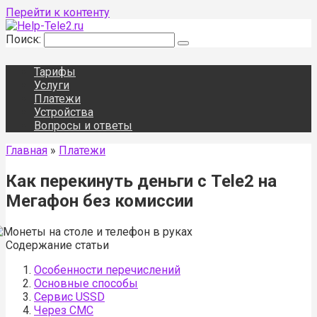
Перейти к контенту
Поиск:
Тарифы
Услуги
Платежи
Устройства
Вопросы и ответы
Главная
»
Платежи
Как перекинуть деньги с Tele2 на
Мегафон без комиссии
Содержание статьи
Особенности перечислений
Основные способы
Сервис USSD
Через СМС