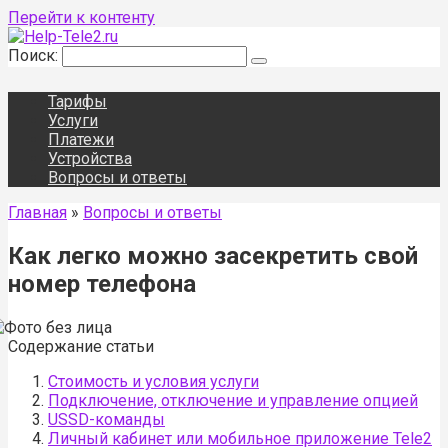
Перейти к контенту
Поиск:
Тарифы
Услуги
Платежи
Устройства
Вопросы и ответы
Главная
»
Вопросы и ответы
Как легко можно засекретить свой
номер телефона
Содержание статьи
Стоимость и условия услуги
Подключение, отключение и управление опцией
USSD-команды
Личный кабинет или мобильное приложение Tele2