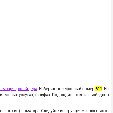
 помощи провайдера
. Наберите телефонный номер
611
. На
ительных услугах, тарифах. Подождите ответа свободного
ческого информатора. Следуйте инструкциям голосового