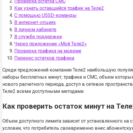
Проверка остатка СМС
Как узнать оставшийся трафик на Теле2
С помощью USSD-команды
В интернет-опциях
В личном кабинете
В службе поддержки
Через приложение «Мой Теле2»
Проверка трафика на модеме
Перенос остатков трафика
Среди предложений компании Теле2 наибольшую популяр
наборы бесплатных минут, трафика и СМС, объем которы
нового расчетного периода, доступ в сетевое пространст
Теле2 всеми доступными методами.
Как проверить остаток минут на Теле
Объем доступного лимита зависит от установленного на 
условии, что потребитель своевременно внес абонентску