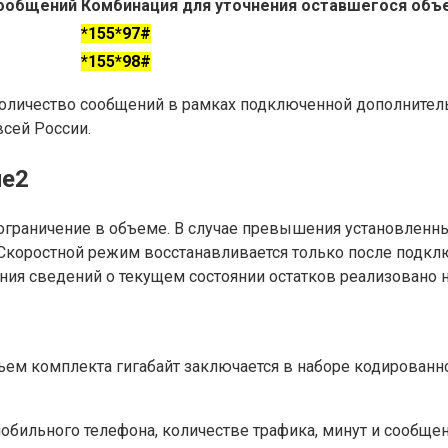
сообщений
Комбинация для уточнения оставшегося объ
*155*97#
*155*98#
оличество сообщений в рамках подключенной дополнительн
всей России.
ле2
ограничение в объеме. В случае превышения установленны
. Скоростной режим восстанавливается только после подк
ния сведений о текущем состоянии остатков реализовано 
ем комплекта гигабайт заключается в наборе кодированно
обильного телефона, количестве трафика, минут и сообщ