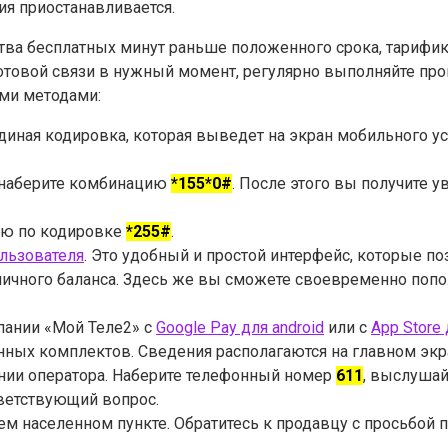
ия приостанавливается.
ства бесплатных минут раньше положенного срока, тарифи
сотовой связи в нужный момент, регулярно выполняйте про
ми методами:
единая кодировка, которая выведет на экран мобильного у
, наберите комбинацию
*155*0#
. После этого вы получите 
ию по кодировке
*255#
.
ользователя
. Это удобный и простой интерфейс, которые п
 личного баланса. Здесь же вы сможете своевременно попо
пании «Мой Теле2» с
Google Pay для android
или с
App Store 
нных комплектов. Сведения располагаются на главном экр
инии оператора. Наберите телефонный номер
611
, выслушай
тветствующий вопрос.
м населенном пункте. Обратитесь к продавцу с просьбой 