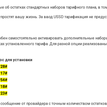
ые об остатках стандартных наборов тарифного плана, в том
простят вашу жизнь. За ввод USSD тарификация не предус
обен самостоятельно активировать дополнительные набор
ах установленного тарифа. Для разной опции реализованы
ос для установки
*28#
*17#
*54#
*18#
*23#
сообщение от провайдера с точным количеством остатков 