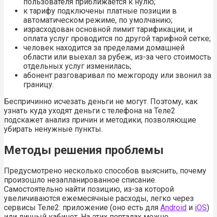
пользователя приближается к нулю;
к тарифу подключены платные позиции в
автоматическом режиме, по умолчанию;
израсходован основной лимит тарификации, и
оплата услуг проводится по другой тарифной сетке;
человек находится за пределами домашней
области или выехал за рубеж, из-за чего стоимость
отдельных услуг изменилась;
абонент разговаривал по межгороду или звонил за
границу.
Беспричинно исчезать деньги не могут. Поэтому, как
узнать куда уходят деньги с телефона на Теле2
подскажет анализ причин и методики, позволяющие
убирать ненужные пункты.
Методы решения проблемы
Предусмотрено несколько способов выяснить, почему
произошло незапланированное списание.
Самостоятельно найти позицию, из-за которой
увеличиваются ежемесячные расходы, легко через
сервисы Теле2: приложение (оно есть для
Android
и
iOS
)
или личный кабинет. На этих порталах можно