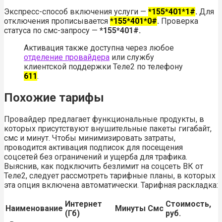
Экспресс-способ включения услуги —
*155*401*1#
.
Для
отключения прописывается
*155*401*0#
.
Проверка
статуса по смс-запросу —
*155*401#.
Активация также доступна через любое
отделение провайдера
или службу
клиентской поддержки Теле2 по телефону
611
.
Похожие тарифы
Провайдер предлагает функциональные продукты, в
которых присутствуют внушительные пакеты гигабайт,
смс и минут. Чтобы минимизировать затраты,
проводится активация подписок для посещения
соцсетей без ограничений и ущерба для трафика.
Выяснив, как подключить безлимит на соцсеть ВК от
Теле2, следует рассмотреть тарифные планы, в которых
эта опция включена автоматически. Тарифная раскладка:
Интернет
Стоимость,
Наименование
Минуты
Смс
(Гб)
руб.