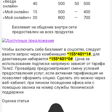
«Везде
40
500
50
500
онлайн»
«Мой онлайн»
15
500
—
400
«Мой онлайн+»
30
800
—
700
Безлимит на общение внутри сети
предоставлен на всех продуктах.
Чтобы включить себе безлимит в соцсетях, следует
ввести запрос через комбинацию
*155*401*1#
, для
деактивации набирается
*155*401*0#
.
Цена за
использование подписки напрямую зависит от тарифа
Теле2. Провайдер предусматривает смену условий
предоставления услуг, если активная тарификация не
позволяет оформить опцию. Сделать это можно через
веб-кабинет, при личном посещении офиса или с
помощью звонка на номер службы технической
поддержки.
Оценка статьи