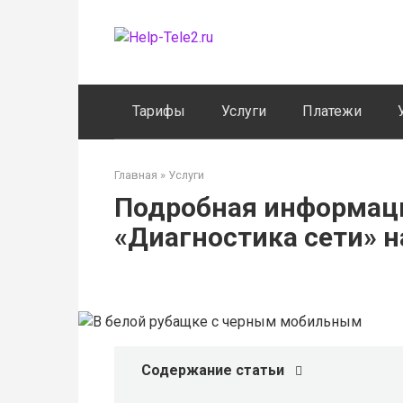
Перейти
к
контенту
Тарифы
Услуги
Платежи
Главная
»
Услуги
Подробная информаци
«Диагностика сети» н
Содержание статьи