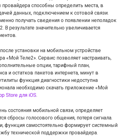
 провайдера способны определить места, в
ачей данных, подключением к сотовой связи.
еменно получать сведения о появлении неполадок
2. В результате значительно увеличивается
иентов.
 после установки на мобильном устройстве
а «Мой Теле2». Сервис позволяет настраивать,
полнительные опции, тарифный план,
са и остатков пакетов интернета, минут в
утилиты функция диагностики недоступна
ионала необходимо скачать приложение «Мой
pp Store для iOS
.
ень состояния мобильной связи, определяет
ся сбросы голосового общения, потеря сигнала.
и, функция самостоятельно формирует системный
лужбу технической поддержки провайдера.