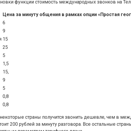
ановки функции стоимость международных звонков на Теле
Цена за минуту общения в рамках опции «Простая геог
6
9
я
15
25
5
1,5
15,
9
5
0,8
0,8
 в некоторые страны получится звонить дешевле, чем в ме
ит 200 рублей за минуту разговора. Все остальные стран