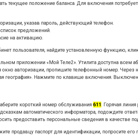
ать текущее положение баланса. Для включения потребуе
оризации, указав пароль, действующий телефон.
я список предложений.
асие на активацию.
бинет пользователя, найдите установленную функцию, кли
ьном приложении «Мой Теле2». Утилита доступна всем або
ся окно авторизации, пропишите телефонный номер. Через н
тая география». Нажмите по клавише включения. Выключен
Наберите короткий номер обслуживания
611
. Горячая лини
подсказкам автоматического информатора, подождите отве
осить предоставить персональные сведения в качестве по
жите продавцу паспорт для идентификации, попросите его