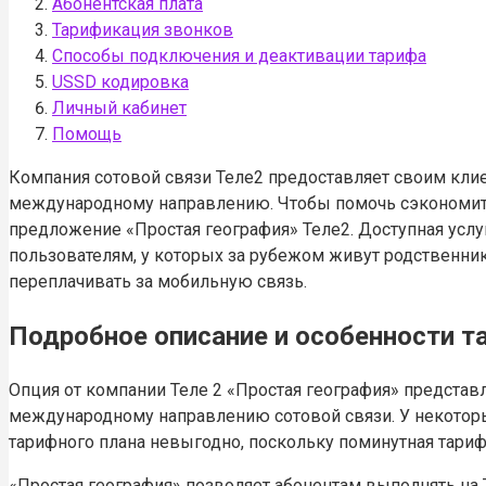
Абонентская плата
Тарификация звонков
Способы подключения и деактивации тарифа
USSD кодировка
Личный кабинет
Помощь
Компания сотовой связи Теле2 предоставляет своим кли
международному направлению. Чтобы помочь сэкономить
предложение «Простая география» Теле2. Доступная услу
пользователям, у которых за рубежом живут родственник
переплачивать за мобильную связь.
Подробное описание и особенности т
Опция от компании Теле 2 «Простая география» предста
международному направлению сотовой связи. У некоторых
тарифного плана невыгодно, поскольку поминутная тари
«Простая география» позволяет абонентам выполнять на Т