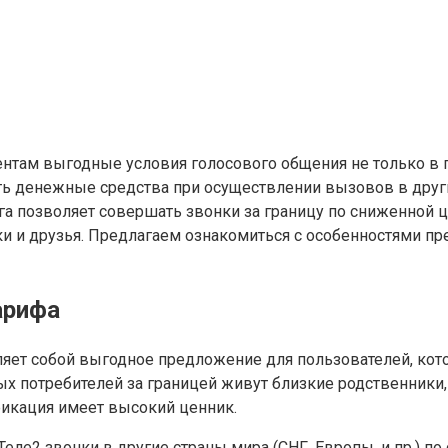
ентам выгодные условия голосового общения не только в 
 денежные средства при осуществлении вызовов в други
га позволяет совершать звонки за границу по сниженной 
и и друзья. Предлагаем ознакомиться с особенностями пр
арифа
вляет собой выгодное предложение для пользователей, к
 потребителей за границей живут близкие родственники, 
фикация имеет высокий ценник.
еле2 звонки в другие страны мира (СНГ, Европы, и пр.) по