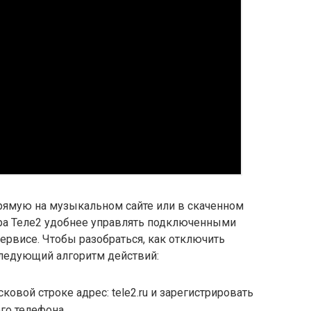
рямую на музыкальном сайте или в скаченном
ора Теле2 удобнее управлять подключенными
сервисе. Чтобы разобраться, как отключить
следующий алгоритм действий:
сковой строке адрес: tele2.ru и зарегистрировать
о телефона.